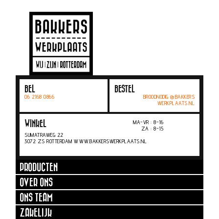
BEL
BESTEL
06 2168 0866
BROODNODIG @BAKKERS
WERKPLAATS.NL
MA-VR : 8-16
WINKEL
ZA : 8-15
SUMATRAWEG 22
3072 ZS ROTTERDAM WWW.BAKKERSWERKPLAATS.NL
PRODUCTEN
OVER ONS
ONS TEAM
ZAKELIJK