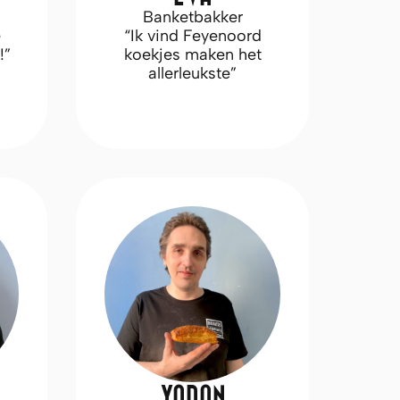
Banketbakker
e
“Ik vind Feyenoord
!”
koekjes maken het
allerleukste”
YORAN