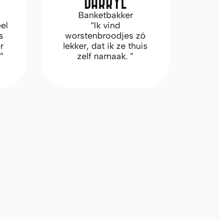
DARRYL
Banketbakker
el
“Ik vind
es
worstenbroodjes zó
r
lekker, dat ik ze thuis
”
zelf namaak. ”