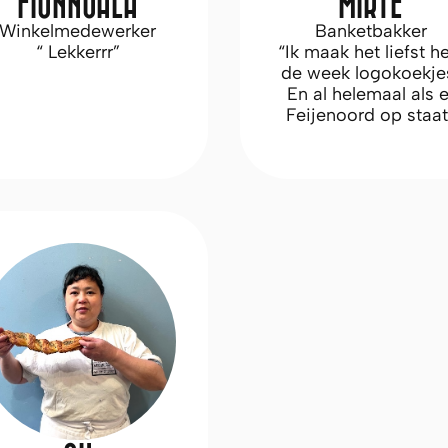
MIRTE
FIONNUALA
Banketbakker
Winkelmedewerker
“Ik maak het liefst he
“ Lekkerrr”
de week logokoekj
En al helemaal als e
Feijenoord op staat