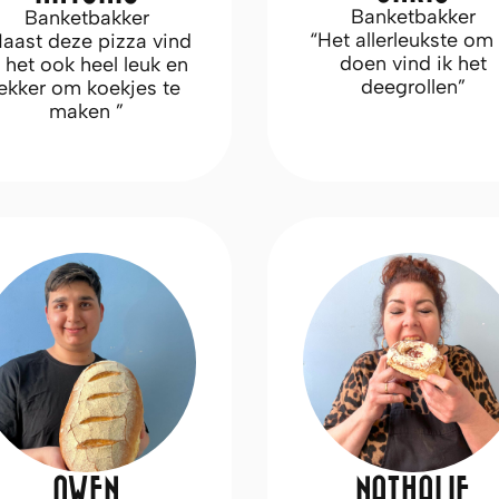
Banketbakker
Banketbakker
“Het allerleukste om 
Naast deze pizza vind
doen vind ik het
k het ook heel leuk en
deegrollen”
lekker om koekjes te
maken ”
OWEN
NATHALIE