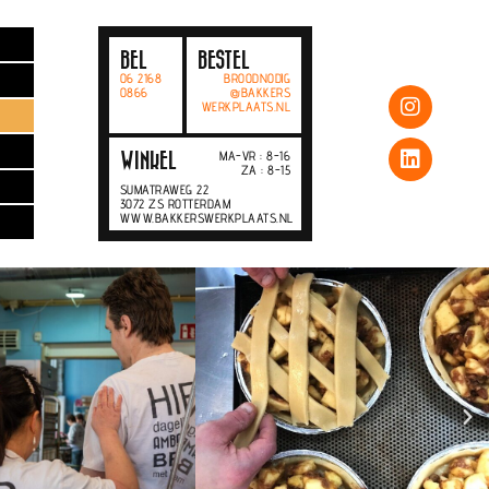
BEL
BESTEL
06 2168
BROODNODIG
0866
@BAKKERS
WERKPLAATS.NL
MA-VR : 8-16
WINKEL
ZA : 8-15
SUMATRAWEG 22
3072 ZS ROTTERDAM
WWW.BAKKERSWERKPLAATS.NL