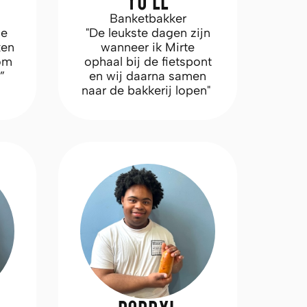
YU LE
Banketbakker
de
"De leukste dagen zijn
ken
wanneer ik Mirte
 om
ophaal bij de fietspont
”
en wij daarna samen
naar de bakkerij lopen"