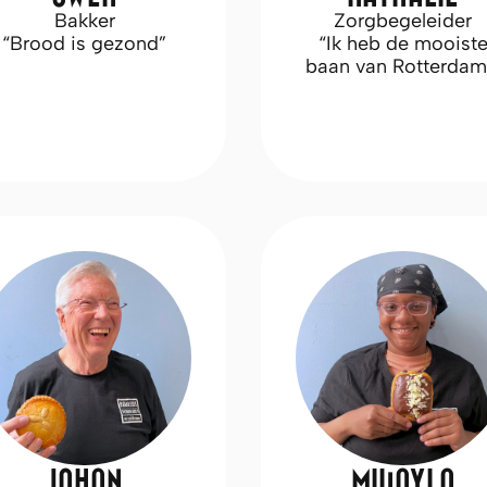
Bakker
Zorgbegeleider
“Brood is gezond”
“Ik heb de mooist
baan van Rotterdam
JOHAN
MIKAYLA