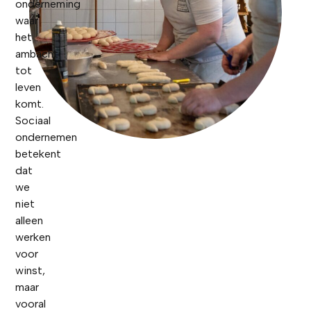
onderneming
waar
het
ambacht
tot
leven
komt.
Sociaal
ondernemen
betekent
dat
we
niet
alleen
werken
voor
winst,
maar
vooral