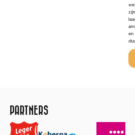
we
zij
la
am
en
du
PARTNERS