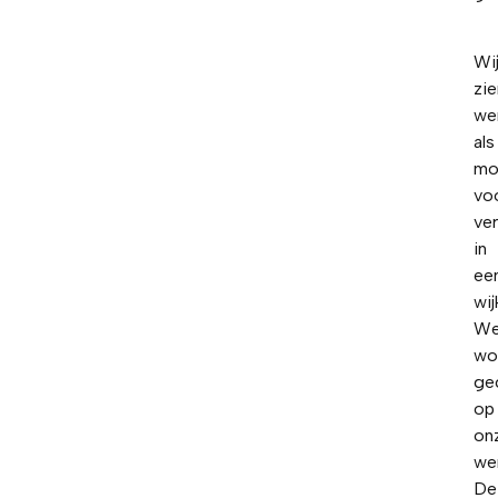
Wi
zie
we
als
mo
vo
ve
in
ee
wij
We
wo
ge
op
on
we
De