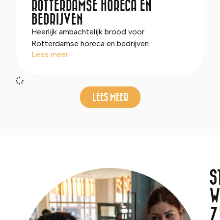
ROTTERDAMSE HORECA EN
BEDRIJVEN
Heerlijk ambachtelijk brood voor
Rotterdamse horeca en bedrijven..
Lees meer
LEES MEER
S
W
Z