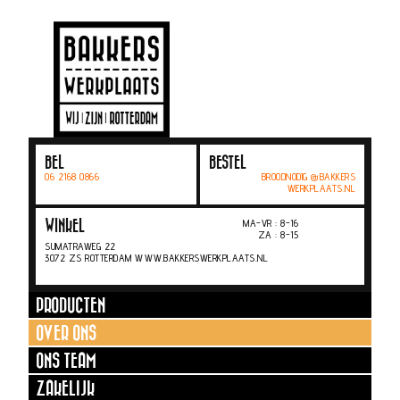
BEL
BESTEL
06 2168 0866
BROODNODIG @BAKKERS
WERKPLAATS.NL
MA-VR : 8-16
WINKEL
ZA : 8-15
SUMATRAWEG 22
3072 ZS ROTTERDAM WWW.BAKKERSWERKPLAATS.NL
PRODUCTEN
OVER ONS
ONS TEAM
ZAKELIJK