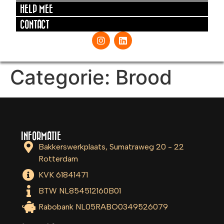
HELP MEE
CONTACT
Categorie:
Brood
INFORMATIE
Bakkerswerkplaats, Sumatraweg 20 - 22
Rotterdam
KVK 61841471
BTW NL854512160B01
Rabobank NL05RABO0349526079