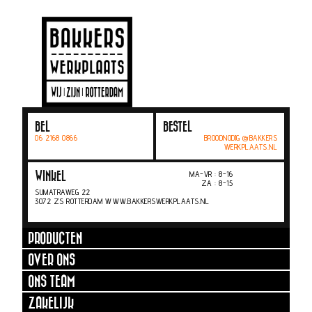
BEL
BESTEL
06 2168 0866
BROODNODIG @BAKKERS
WERKPLAATS.NL
MA-VR : 8-16
WINKEL
ZA : 8-15
SUMATRAWEG 22
3072 ZS ROTTERDAM WWW.BAKKERSWERKPLAATS.NL
PRODUCTEN
OVER ONS
ONS TEAM
ZAKELIJK