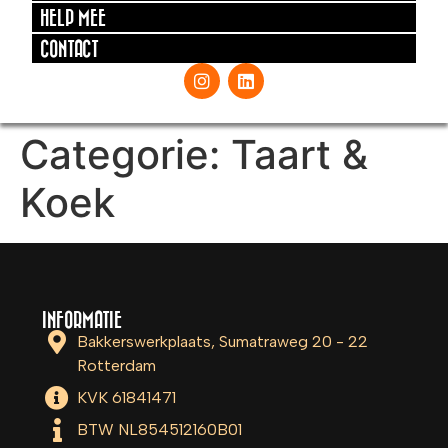
HELP MEE
CONTACT
Categorie:
Taart &
Koek
INFORMATIE
Bakkerswerkplaats, Sumatraweg 20 - 22
Rotterdam
KVK 61841471
BTW NL854512160B01