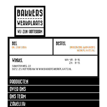
BEL
BESTEL
06 2168 0866
BROODNODIG @BAKKERS
WERKPLAATS.NL
MA-VR : 8-16
WINKEL
ZA : 8-15
SUMATRAWEG 22
3072 ZS ROTTERDAM WWW.BAKKERSWERKPLAATS.NL
PRODUCTEN
OVER ONS
ONS TEAM
ZAKELIJK