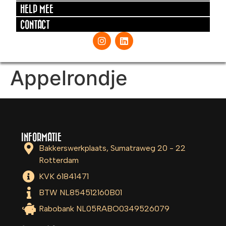
HELP MEE
CONTACT
Appelrondje
INFORMATIE
Bakkerswerkplaats, Sumatraweg 20 - 22
Rotterdam
KVK 61841471
BTW NL854512160B01
Rabobank NL05RABO0349526079