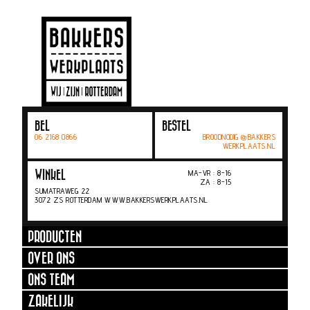
BEL
BESTEL
06 2168 0866
BROODNODIG @BAKKERS
WERKPLAATS.NL
MA-VR : 8-16
WINKEL
ZA : 8-15
SUMATRAWEG 22
3072 ZS ROTTERDAM WWW.BAKKERSWERKPLAATS.NL
PRODUCTEN
OVER ONS
ONS TEAM
ZAKELIJK