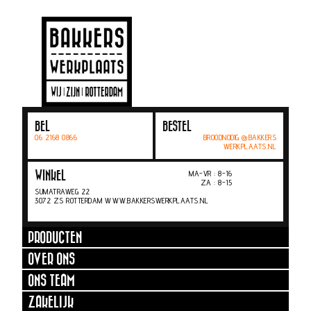
BEL
BESTEL
06 2168 0866
BROODNODIG @BAKKERS
WERKPLAATS.NL
MA-VR : 8-16
WINKEL
ZA : 8-15
SUMATRAWEG 22
3072 ZS ROTTERDAM WWW.BAKKERSWERKPLAATS.NL
PRODUCTEN
OVER ONS
ONS TEAM
ZAKELIJK