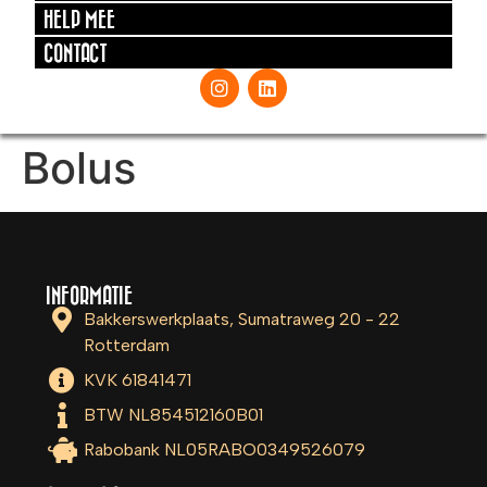
HELP MEE
CONTACT
Bolus
INFORMATIE
Bakkerswerkplaats, Sumatraweg 20 - 22
Rotterdam
KVK 61841471
BTW NL854512160B01
Rabobank NL05RABO0349526079