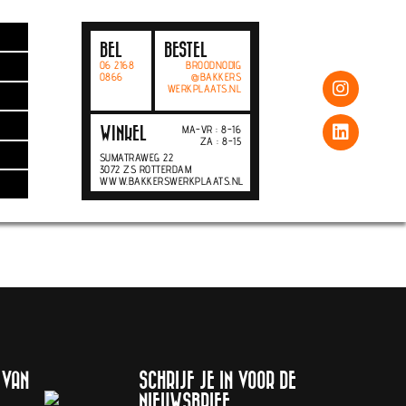
BEL
BESTEL
06 2168
BROODNODIG
0866
@BAKKERS
WERKPLAATS.NL
MA-VR : 8-16
WINKEL
ZA : 8-15
SUMATRAWEG 22
3072 ZS ROTTERDAM
WWW.BAKKERSWERKPLAATS.NL
 VAN
SCHRIJF JE IN VOOR DE
NIEUWSBRIEF