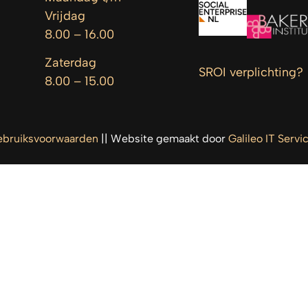
Vrijdag
8.00 – 16.00
Zaterdag
SROI verplichting?
8.00 – 15.00
bruiksvoorwaarden
|| Website gemaakt door
Galileo IT Servi