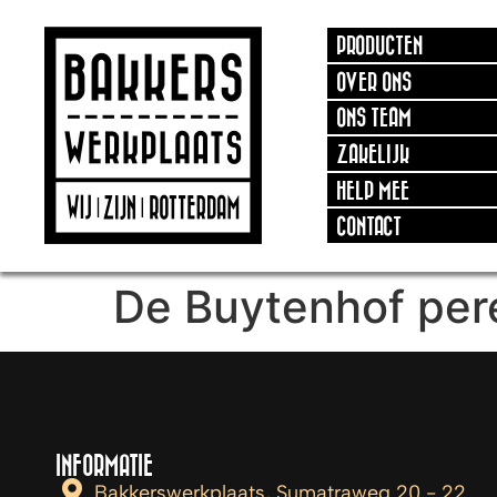
PRODUCTEN
OVER ONS
ONS TEAM
ZAKELIJK
HELP MEE
CONTACT
De Buytenhof per
INFORMATIE
Bakkerswerkplaats, Sumatraweg 20 - 22