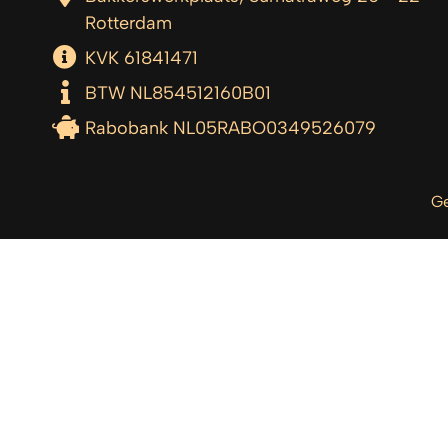
Rotterdam
KVK 61841471
BTW NL854512160B01
Rabobank NL05RABO0349526079
Ge