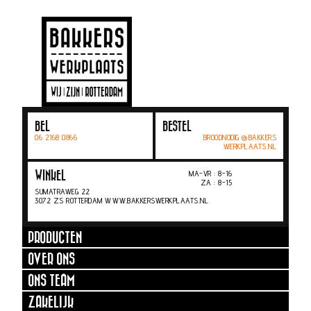
BEL
BESTEL
06 2168 0866
BROODNODIG @BAKKERS
WERKPLAATS.NL
MA-VR : 8-16
WINKEL
ZA : 8-15
SUMATRAWEG 22
3072 ZS ROTTERDAM WWW.BAKKERSWERKPLAATS.NL
PRODUCTEN
OVER ONS
ONS TEAM
ZAKELIJK