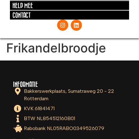
HELP MEE
CONTACT
Frikandelbroodje
INFORMATIE
Bakkerswerkplaats, Sumatraweg 20 - 22
Rotterdam
KVK 61841471
BTW NL854512160B01
Rabobank NL05RABO0349526079