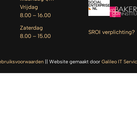
Vrijdag
8.00 – 16.00
Zaterdag
SROI verplichting?
8.00 – 15.00
bruiksvoorwaarden
|| Website gemaakt door
Galileo IT Servi