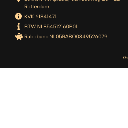
Rotterdam
KVK 61841471
BTW NL854512160B01
Rabobank NL05RABO0349526079
Ge