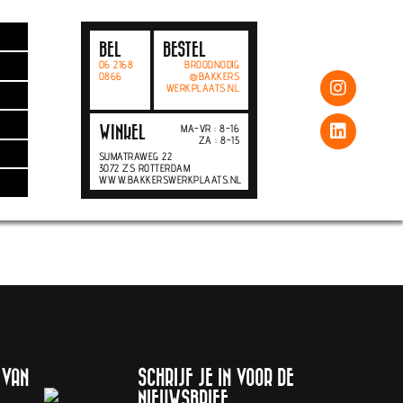
BEL
BESTEL
06 2168
BROODNODIG
0866
@BAKKERS
WERKPLAATS.NL
MA-VR : 8-16
WINKEL
ZA : 8-15
SUMATRAWEG 22
3072 ZS ROTTERDAM
WWW.BAKKERSWERKPLAATS.NL
 VAN
SCHRIJF JE IN VOOR DE
NIEUWSBRIEF