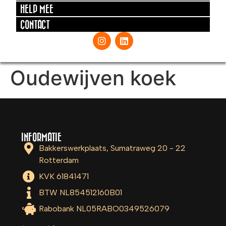
HELP MEE
CONTACT
Oudewijven koek
INFORMATIE
Bakkerswerkplaats, Sumatraweg 20 - 22
Rotterdam
KVK 61841471
BTW NL854512160B01
Rabobank NL05RABO0349526079