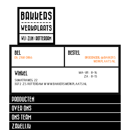
BEL
BESTEL
06 2168 0866
BROODNODIG @BAKKERS
WERKPLAATS.NL
MA-VR : 8-16
WINKEL
ZA : 8-15
SUMATRAWEG 22
3072 ZS ROTTERDAM WWW.BAKKERSWERKPLAATS.NL
PRODUCTEN
OVER ONS
ONS TEAM
ZAKELIJK