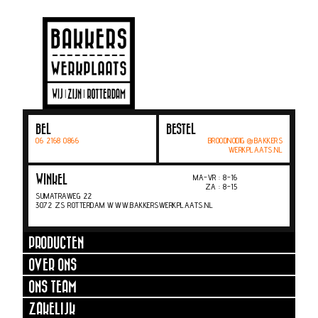
BEL
BESTEL
06 2168 0866
BROODNODIG @BAKKERS
WERKPLAATS.NL
MA-VR : 8-16
WINKEL
ZA : 8-15
SUMATRAWEG 22
3072 ZS ROTTERDAM WWW.BAKKERSWERKPLAATS.NL
PRODUCTEN
OVER ONS
ONS TEAM
ZAKELIJK