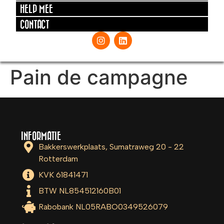
HELP MEE
CONTACT
Pain de campagne
INFORMATIE
Bakkerswerkplaats, Sumatraweg 20 - 22
Rotterdam
KVK 61841471
BTW NL854512160B01
Rabobank NL05RABO0349526079