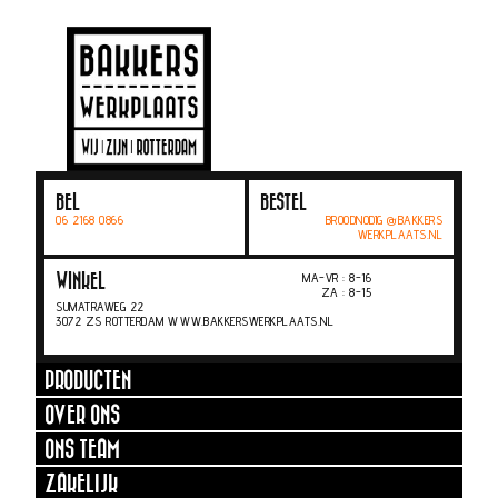
BEL
BESTEL
06 2168 0866
BROODNODIG @BAKKERS
WERKPLAATS.NL
MA-VR : 8-16
WINKEL
ZA : 8-15
SUMATRAWEG 22
3072 ZS ROTTERDAM WWW.BAKKERSWERKPLAATS.NL
PRODUCTEN
OVER ONS
ONS TEAM
ZAKELIJK