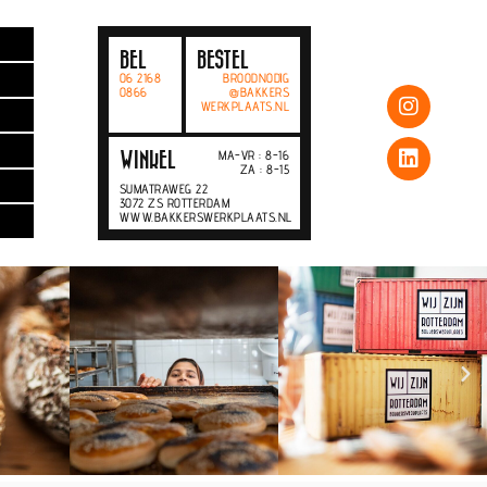
BEL
BESTEL
06 2168
BROODNODIG
0866
@BAKKERS
WERKPLAATS.NL
MA-VR : 8-16
WINKEL
ZA : 8-15
SUMATRAWEG 22
3072 ZS ROTTERDAM
WWW.BAKKERSWERKPLAATS.NL