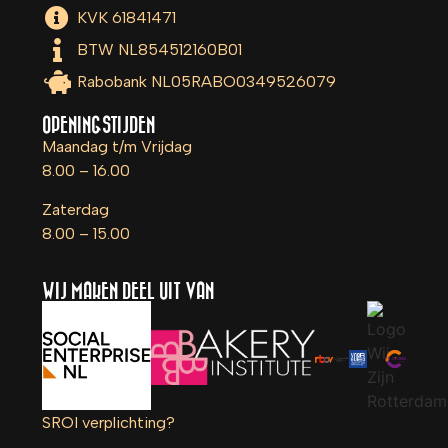
KVK 61841471
BTW NL854512160B01
Rabobank NL05RABO0349526079
OPENINGSTIJDEN
Maandag t/m Vrijdag
8.00 – 16.00
Zaterdag
8.00 – 15.00
WIJ MAKEN DEEL UIT VAN
SROI verplichting?