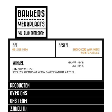
BEL
BESTEL
06 2168 0866
BROODNODIG @BAKKERS
WERKPLAATS.NL
MA-VR : 8-16
WINKEL
ZA : 8-15
SUMATRAWEG 22
3072 ZS ROTTERDAM WWW.BAKKERSWERKPLAATS.NL
PRODUCTEN
OVER ONS
ONS TEAM
ZAKELIJK